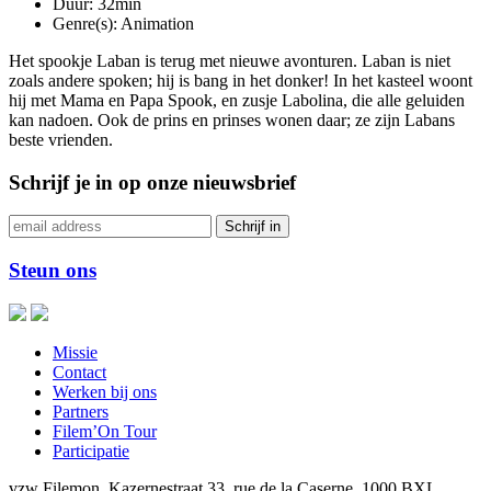
Duur:
32min
Genre(s):
Animation
Het spookje Laban is terug met nieuwe avonturen. Laban is niet
zoals andere spoken; hij is bang in het donker! In het kasteel woont
hij met Mama en Papa Spook, en zusje Labolina, die alle geluiden
kan nadoen. Ook de prins en prinses wonen daar; ze zijn Labans
beste vrienden.
Schrijf je in op onze nieuwsbrief
Steun ons
Missie
Contact
Werken bij ons
Partners
Filem’On Tour
Participatie
vzw Filemon, Kazernestraat 33, rue de la Caserne, 1000 BXL