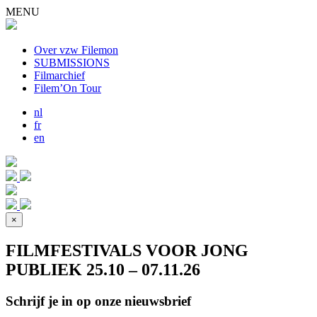
MENU
Over vzw Filemon
SUBMISSIONS
Filmarchief
Filem’On Tour
nl
fr
en
×
FILMFESTIVALS VOOR JONG
PUBLIEK 25.10 – 07.11.26
Schrijf je in op onze nieuwsbrief